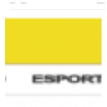
Gabriela Nakagawa
17 de fev.
0 min de leitura
Festa de 12 anos