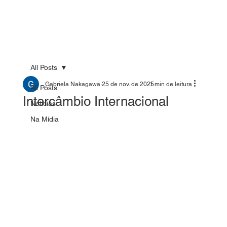
All Posts
Gabriela Nakagawa
25 de nov. de 2025
1 min de leitura
All Posts
Intercâmbio Internacional
Notícias
Na Mídia