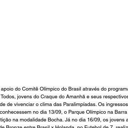
 apoio do Comitê Olímpico do Brasil através do program
ra Todos, jovens do Craque do Amanhã e seus respectivo
de de vivenciar o clima das Paralimpíadas. Os ingressos
 conhecessem no dia 13/09, o Parque Olímpico na Barra 
ição na modalidade Bocha. Já no dia 16/09, os jovens a
e Bronze entre Brasil x Holanda, no Futebol de 7, reali