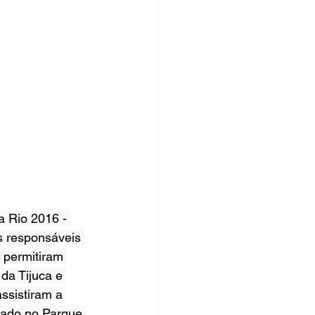
a Rio 2016 - 
s responsáveis 
 permitiram 
da Tijuca e 
ssistiram a 
zado no Parque 