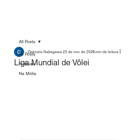
All Posts
Gabriela Nakagawa
25 de nov. de 2025
1 min de leitura
All Posts
Liga Mundial de Vôlei
Notícias
Na Mídia