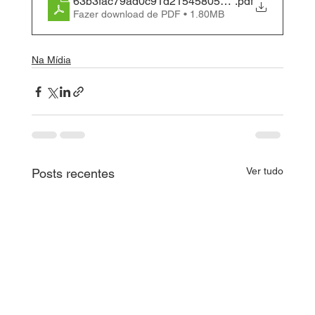
63b3fac79ad0c91d215458059c23b8d5
.pdf
Fazer download de PDF • 1.80MB
Na Mídia
Ver tudo
Posts recentes