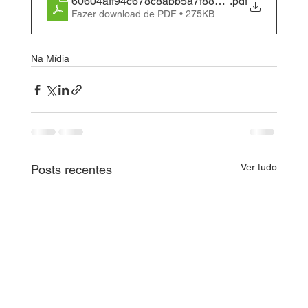
60604aff94c678c8abb5a7f887326d89
.pdf
Fazer download de PDF • 275KB
Na Mídia
Ver tudo
Posts recentes