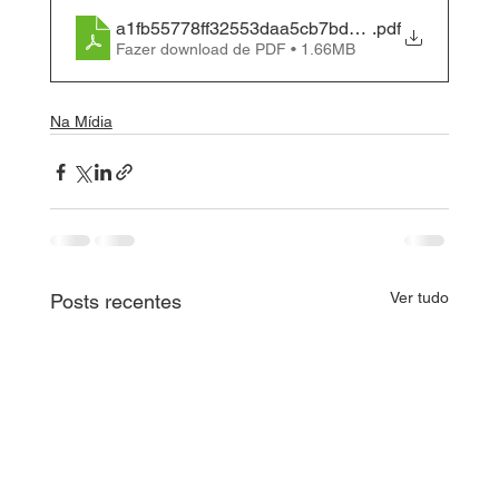
a1fb55778ff32553daa5cb7bd2f2c182
.pdf
Fazer download de PDF • 1.66MB
Na Mídia
Ver tudo
Posts recentes