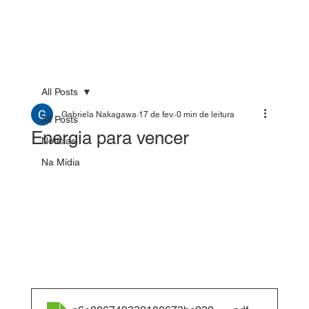
All Posts
Gabriela Nakagawa
17 de fev.
0 min de leitura
All Posts
Energia para vencer
Notícias
Na Mídia