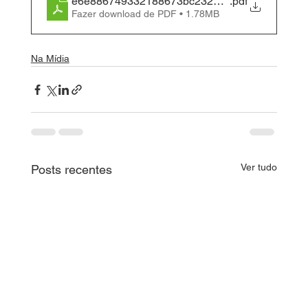
e6e886749332188673bc23262eb891b7
.pdf
Fazer download de PDF • 1.78MB
Na Mídia
Ver tudo
Posts recentes