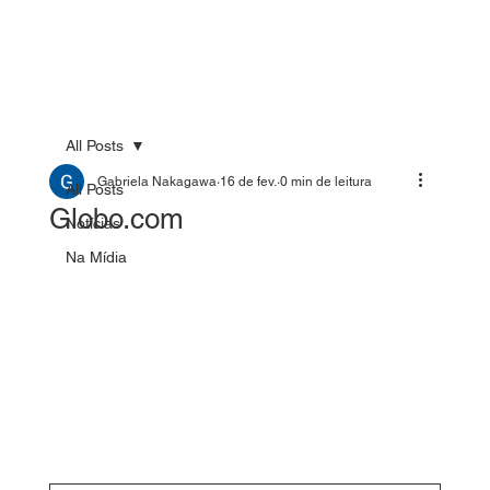
All Posts
Gabriela Nakagawa
16 de fev.
0 min de leitura
All Posts
Globo.com
Notícias
Na Mídia