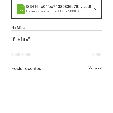
f834164e04fee74389836b7965c185c7
.pdf
Fazer download de PDF • 568KB
Na Mídia
Ver tudo
Posts recentes