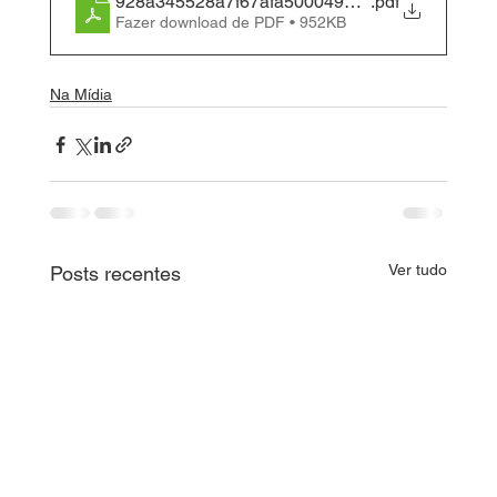
928a345528a7f67afa500049ed528ed2
.pdf
Fazer download de PDF • 952KB
Na Mídia
Ver tudo
Posts recentes