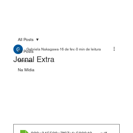
All Posts
Gabriela Nakagawa
16 de fev.
0 min de leitura
All Posts
Jornal Extra
Notícias
Na Mídia