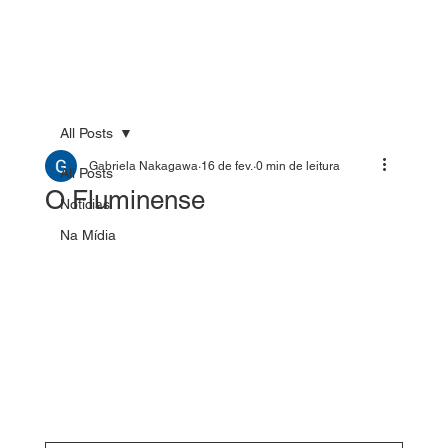
All Posts
Gabriela Nakagawa
16 de fev.
0 min de leitura
All Posts
O Fluminense
Notícias
Na Mídia