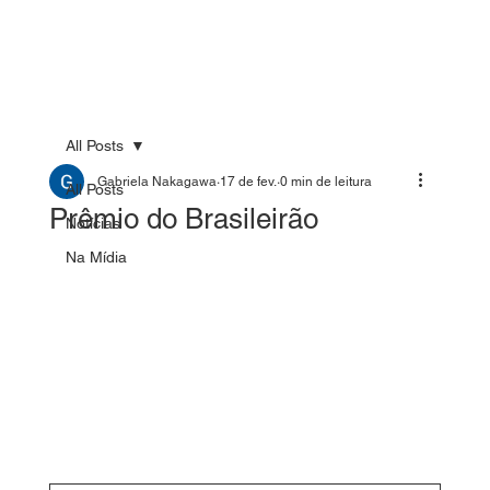
All Posts
Gabriela Nakagawa
17 de fev.
0 min de leitura
All Posts
Prêmio do Brasileirão
Notícias
Na Mídia