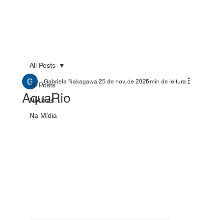
All Posts
Gabriela Nakagawa
25 de nov. de 2025
1 min de leitura
All Posts
AquaRio
Notícias
Na Mídia