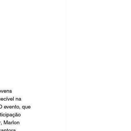
ovens 
ecível na 
O evento, que 
ticipação 
r, Marlon 
cantora 