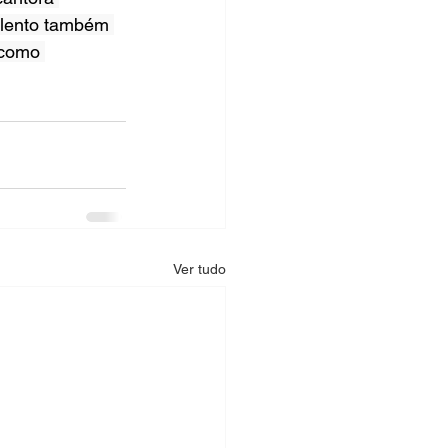
alento também 
 como 
Ver tudo