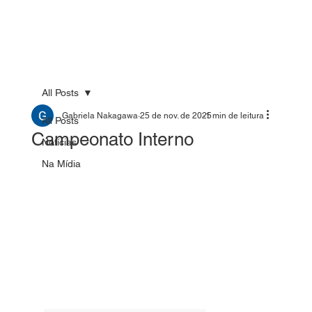
All Posts
Gabriela Nakagawa
25 de nov. de 2025
1 min de leitura
All Posts
Campeonato Interno
Notícias
Na Mídia