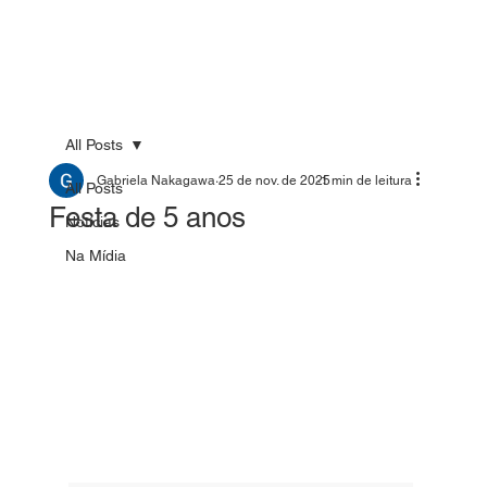
All Posts
Gabriela Nakagawa
25 de nov. de 2025
1 min de leitura
All Posts
Festa de 5 anos
Notícias
Na Mídia