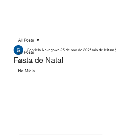
All Posts
Gabriela Nakagawa
25 de nov. de 2025
1 min de leitura
All Posts
Festa de Natal
Notícias
Na Mídia