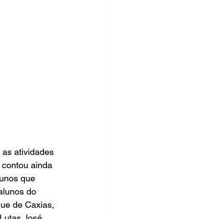
as atividades 
 contou ainda 
lunos que 
alunos do 
ue de Caxias, 
 Lutas José 