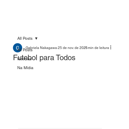
All Posts
Gabriela Nakagawa
25 de nov. de 2025
1 min de leitura
All Posts
Futebol para Todos
Notícias
Na Mídia